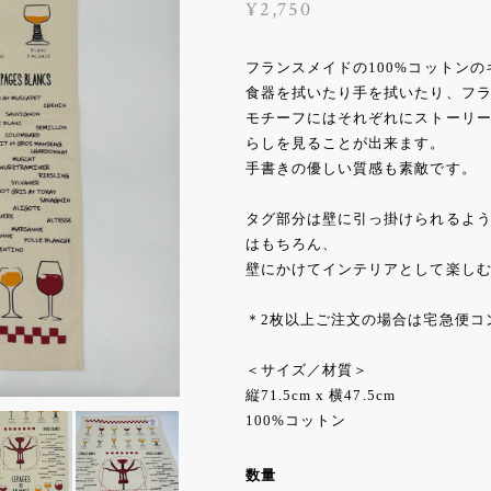
¥2,750
フランスメイドの100%コットン
食器を拭いたり手を拭いたり、フ
モチーフにはそれぞれにストーリ
らしを見ることが出来ます。
手書きの優しい質感も素敵です。
タグ部分は壁に引っ掛けられるよ
はもちろん、
壁にかけてインテリアとして楽し
＊2枚以上ご注文の場合は宅急便コ
＜サイズ／材質＞
縦71.5cm x 横47.5cm
100%コットン
数量