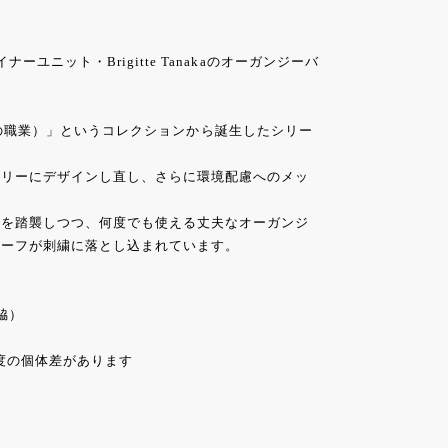
ユニット・Brigitte Tanakaのオーガンジーバ
良き時代の職業）」というコレクションから誕生したシリー
ラリーにデザインし直し、さらに環境配慮へのメッ
形を踏襲しつつ、何度でも使える丈夫なオーガンジ
チーフが刺繍に落とし込まれています。
両脇）
程度の個体差があります