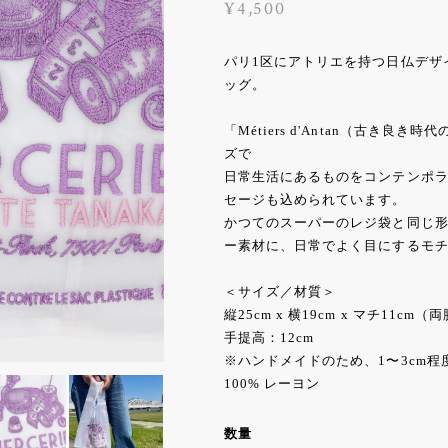
¥4,500
パリ1区にアトリエを持つ日仏デザイナー
ッグ。
「Métiers d'Antan（古き
ズで
日常生活にあるものをコンテンポ
セージも込められています。
かつてのスーパーのレジ袋と同じ
ー素材に、日常でよく目にするモ
＜サイズ／材質＞
縦25cm x 横19cm x マチ11cm（
手提高：12cm
※ハンドメイドのため、1〜3cm
100% レーヨン
数量